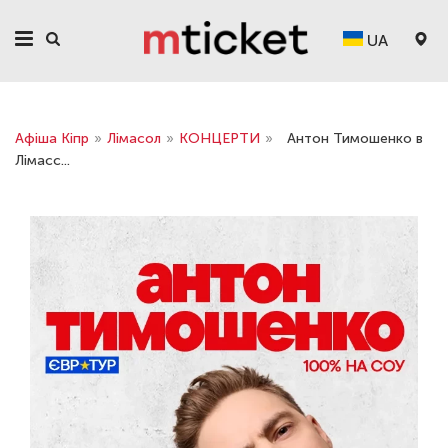
UA
Афіша Кіпр
»
Лімасол
»
КОНЦЕРТИ
»
Антон Тимошенко в
Лімасс...