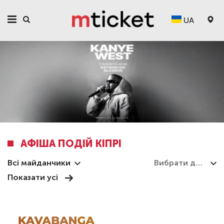
UA
АФІША ПОДІЙ КІПРІ
Всі майданчики
Показати усі