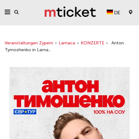
DE
Veranstaltungen Zypern
»
Larnaca
»
KONZERTE
»
Anton
Tymoshenko in Larna...